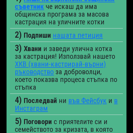
съветник
че искаш да има
общинска програма за масова
кастрация на уличните котки
Подпиши
нашата петиция
Хвани
и заведи улична котка
за кастрация! Използвай нашето
ХКВ (хвани-кастрирай-върни)
ръководство
за доброволци,
което показва процеса стъпка по
стъпка
Последвай
ни
във Фейсбук
и
в
Инстаграм
Поговори
с приятелите си и
семейството за кризата, в която