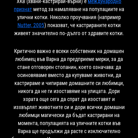
ХКВ (хвани-кастрирай-върни) е
международно
признат
метод за намаляване на популациите на
улични котки. Няколко проучвания (например
Nutter, 2005
) показват, че кастрираните котки
живеят значително по-дълго от здравите котки.
Критично важно е всеки собственик на домашен
любимец във Варна да предприеме мерки, за да
стане отговорен стопанин, което означава: да
осиновяваме вместо да купуваме животни, да
кастрираме и чипираме домашните си любимци,
никога да не ги изоставяме на улицата. Дори
хората още сега да спрат да изоставят и
изхвърлят животните си и дори всички домашни
любимци магически да бъдат кастрирани на
момента, популацията на уличните котки във
Варна ще продължи да расте с изключително