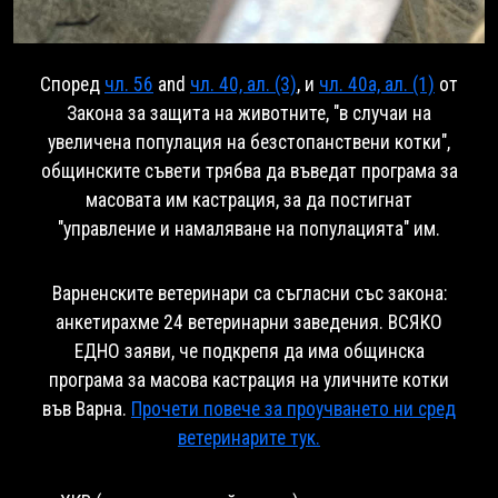
Според
чл. 56
and
чл. 40, ал. (3)
, и
чл. 40a, ал. (1)
от
Закона за защита на животните, "в случаи на
увеличена популация на безстопанствени котки",
общинските съвети трябва да въведат програма за
масовата им кастрация, за да постигнат
"управление и намаляване на популацията" им.
Варненските ветеринари са съгласни със закона:
анкетирахме 24 ветеринарни заведения. ВСЯКО
ЕДНО заяви, че подкрепя да има общинска
програма за масова кастрация на уличните котки
във Варна.
Прочети повече за проучването ни сред
ветеринарите тук.