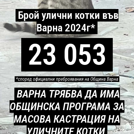
Брой улични котки във
Варна 2024г*
23 053
*според официални преброявания на Община Варна
ВАРНА ТРЯБВА ДА ИМА
ОБЩИНСКА ПРОГРАМА ЗА
МАСОВА КАСТРАЦИЯ НА
УЛИЧНИТЕ КОТКИ