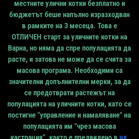
местните улични котки безплатно и
бюджетът беше напълно изразходван
в рамките на 3 месеца. Това е
ОТЛИЧЕН старт за уличните котки на
Варна, но няма да спре популацията да
расте, и затова не може да се счита за
масова програма. Необходими са
значителни допълнителни мерки, за да
се предотврати растежът на
популацията на уличните котки, като се
постигне "управление и намаляване" на
популацията им "чрез масова
кастрация", както е предвидено в
чл.